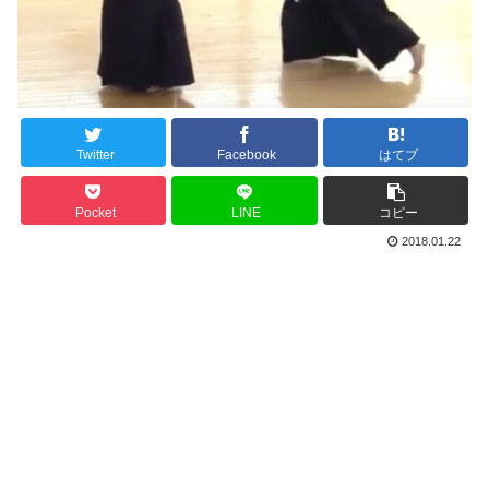
Twitter
Facebook
はてブ
Pocket
LINE
コピー
2018.01.22