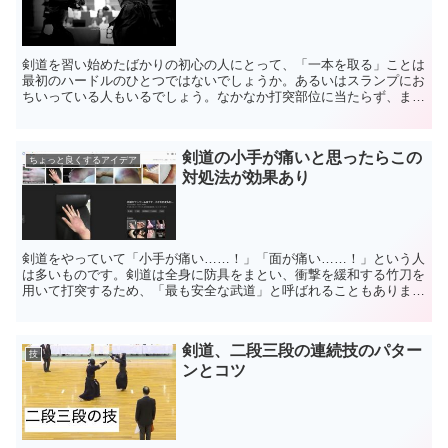
剣道を習い始めたばかりの初心の人にとって、「一本を取る」ことは
最初のハードルのひとつではないでしょうか。あるいはスランプにお
ちいっている人もいるでしょう。なかなか打突部位に当たらず、また
当たったとしても一本と認定されないなど、悩みがつきるこ...
剣道の小手が痛いと思ったらこの
ちょっと良くするアイデア
対処法が効果あり
剣道をやっていて「小手が痛い……！」「面が痛い……！」という人
は多いものです。剣道は全身に防具をまとい、衝撃を緩和する竹刀を
用いて打突するため、「最も安全な武道」と呼ばれることもあります
が、高速で繰り出される竹刀の一撃は相応の威力があり、初...
剣道、二段三段の連続技のパター
技
ンとコツ