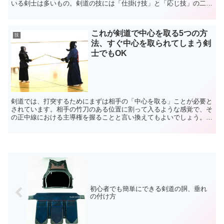
いる剣士は多いもの。剣道の技には「仕掛け技」と「応じ技」の二大
カテゴリーがあります。状況に応じてそれらの技のなかから...
これが剣道で中心を取る5つの方
技
法、すぐ中心を取られてしまう剣
士でもOK
剣道では、打突するためにまずは相手の「中心を取る」ことが必要と
されています。相手の竹刀のある位置に割って入るような感覚で、そ
の正中線における主導権を握ることと言い換えてもよいでしょう。し
かし、初心のうちはなかなかその感覚が分からないもの。せ...
初心者でも簡単にできる剣道の胴、垂れ
の付け方