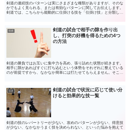
剣道の連続技のパターンは実にさまざまな種類がありますが、そのな
かでもよく見られる、または有効なパターンに関してお伝えします。
剣道では、こちらから能動的に仕掛ける技を「仕掛け技」と分類して
います。そんな仕掛け技の中でも、素早い竹刀さばきで剣道...
剣道の試合で相手の隙を作り出
技術
し、打突の好機を得るための4つ
の方法
剣道の勝負ではお互いに集中力を高め、張り詰めた状態が続きます。
相手に隙があればすぐに打ち込むという体勢をそれぞれに整えている
のが前提ですから、なかなか簡単には打たせてもらえません。そこで
重要なのが、相手の隙をいかに見逃さないかということと、...
剣道の試合で状況に応じて使い分
技術
けると効果的な技一覧
剣道の技のレパートリーが少ない、攻めのパターンが少ない、得意技
が少ない、なかなかうまく技を決められない、といった悩みを抱えて