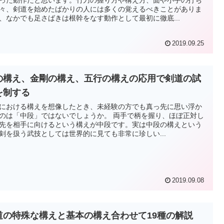
々、剣道を始めたばかりの人には多くの覚えるべきことがありま
、なかでも足さばきは根幹をなす動作として最初に徹底...
2019.09.25
の構え、金剛の構え、五行の構えの応用で剣道の試
を制する
における構えを想像したとき、未経験の方でも真っ先に思い浮か
は「中段」ではないでしょうか。 両手で柄を握り、ほぼ正対し
先を相手に向けるという構えが中段です。実は中段の構えという
剣を扱う武技としては世界的に見ても非常に珍しい...
2019.09.08
道の特殊な構えと基本の構え合わせて19種の解説