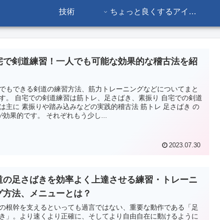
技術
ちょっと良くするアイデ
ア
宅で剣道練習！一人でも可能な効果的な稽古法を紹
でもできる剣道の練習方法、筋力トレーニングなどについてまと
レ、足さばき、素振り 自宅での剣道
みなどの実践的稽古法 筋トレ 足さばき の
3つが効果的です。 それぞれもう少し...
2023.07.30
道の足さばきを効率よく上達させる練習・トレーニ
グ方法、メニューとは？
の根幹を支えるといっても過言ではない、重要な動作である「足
き」。より速くより正確に、そしてより自由自在に動けるように