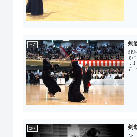
剣
技術
剣道
るに
りま
す。
剣
技術
ン