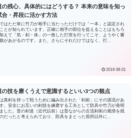
道の残心、具体的にはどうする？ 本来の意味を知っ
試合・昇段に活かす方法
ではただ単に竹刀が相手に当たっただけでは「一本」と認定され
ことが知られています。正確に相手の部位を捉えることはもちろ
加えて「気・剣・体」の一致した打突を行ってこそ、ようやく審
旗があがるのです。また、さらにそれだけではなく、打...
2019.08.01
道の技を磨くうえで意識するといい3つの観点
は真剣を持って戦うために編み出された「剣術」にその源流があ
す。安全にお互いの剣技を練磨する工夫として防具や竹刀が発明
ました。昔の剣道（近代以前）は昔ながらの古流剣術の風情を残
のだったと考えられており、防具をまとった箇所以外に...