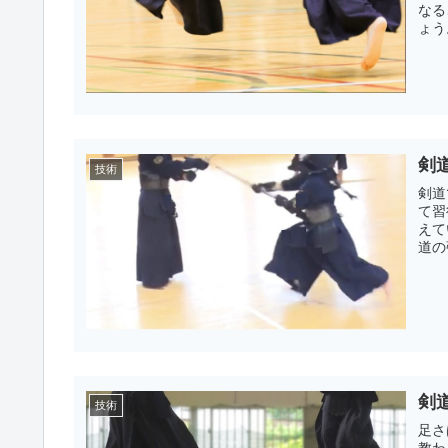
なる
ょう
剣
技術
剣道
て習
えて
道の
剣
技術
足さ
教わ