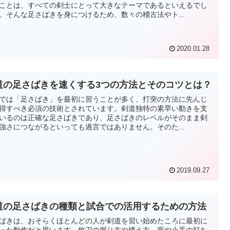
ことは、すべての剣士にとって大きなテーマであるといえるでし
。そんな足さばきを身につけるため、数々の稽古法やト...
2020.01.28
道の足さばきを速くする3つの方法とそのコツとは？
では「足さばき」を最初に習うことが多く、打突の方法に先んじ
得すべき必須の技術とされています。剣道独特の素早い動きを支
いるのは正確な足さばきであり、足さばきのレベルがそのまま剣
強さにつながるといっても過言ではありません。そのた...
2019.09.27
道の足さばきの種類と試合での活用するための方法
ばきは、おそらくほとんどの人が剣道を習い始めたころに最初に
った動作だと思います。竹刀の握り方や構え方、面や小手の打ち