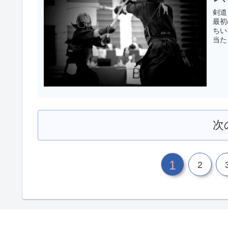
剣道
最初
ちい
当た
次
1
2