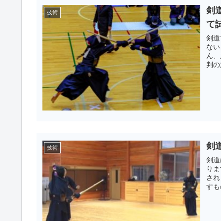
剣
技術
て
剣道
ない
ん、
判の
剣
技術
剣道
りま
され
すも