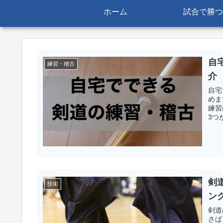
ホーム
試合で勝つ
自
練習・稽古
介
自宅
めます。 自宅での剣道練習は筋ト
練習は主に 素振りや踏み込
剣
技術
ン
剣道
さば