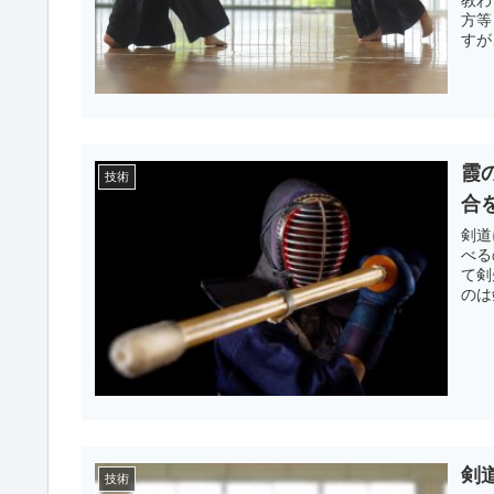
方等
すが
霞
技術
合
剣道
べるの
て剣
のは
剣
技術